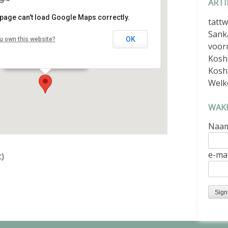
ARTI
 page can't load Google Maps correctly.
tattw
Oase Centrum
Sank
OK
u own this website?
voor
Amstellaan 2b - Purmerend
Kosh
Details
Kosh
Welk
WAKK
Naa
e-mai
t)