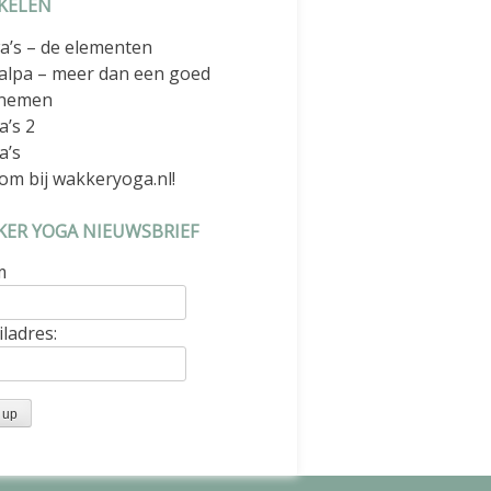
KELEN
a’s – de elementen
alpa – meer dan een goed
nemen
a’s 2
a’s
om bij wakkeryoga.nl!
ER YOGA NIEUWSBRIEF
m
ladres: