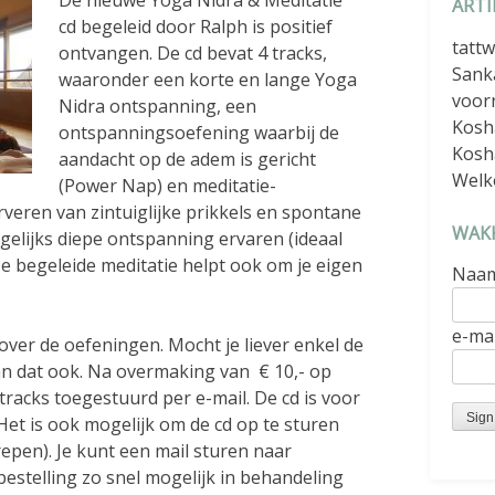
ARTI
cd begeleid door Ralph is positief
tattw
ontvangen. De cd bevat 4 tracks,
Sank
waaronder een korte en lange Yoga
voor
Nidra ontspanning, een
Kosh
ontspanningsoefening waarbij de
Kosh
aandacht op de adem is gericht
Welk
(Power Nap) en meditatie-
rveren van zintuiglijke prikkels en spontane
WAKK
gelijks diepe ontspanning ervaren (ideaal
 De begeleide meditatie helpt ook om je eigen
Naa
e-mai
over de oefeningen. Mocht je liever enkel de
n dat ook. Na overmaking van € 10,- op
tracks toegestuurd per e-mail. De cd is voor
 Het is ook mogelijk om de cd op te sturen
epen). Je kunt een mail sturen naar
estelling zo snel mogelijk in behandeling