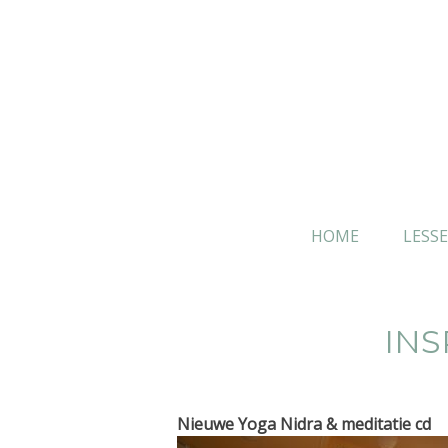
Skip
to
content
HOME
LESS
INS
Nieuwe Yoga Nidra & meditatie cd