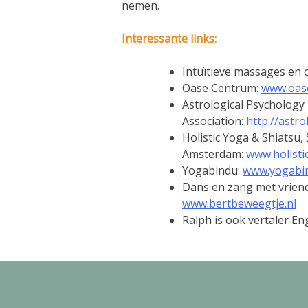
nemen.
Interessante links:
Intuïtieve massages en 
Oase Centrum:
www.oas
Astrological Psychology
Association:
http://astr
Holistic Yoga & Shiatsu
Amsterdam:
www.holisti
Yogabindu:
www.yogabin
Dans en zang met vriend
www.bertbeweegtje.nl
Ralph is ook vertaler En