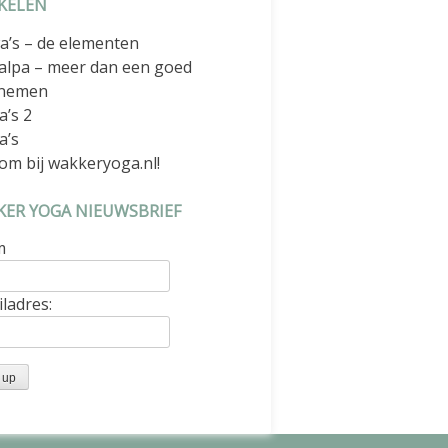
KELEN
a’s – de elementen
alpa – meer dan een goed
nemen
a’s 2
a’s
om bij wakkeryoga.nl!
ER YOGA NIEUWSBRIEF
m
ladres: