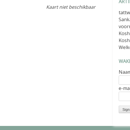
ARTI
Kaart niet beschikbaar
tattw
Sank
voor
Kosh
Kosh
Welk
WAKK
Naa
e-mai