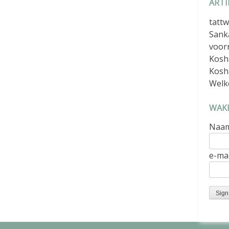
ARTI
tattw
Sank
voor
Kosh
Kosh
Welk
WAKK
Naa
e-mai