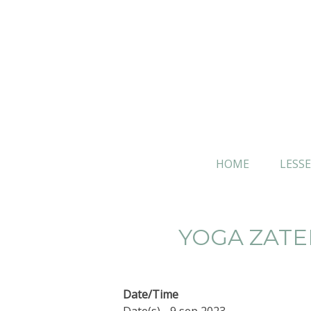
Skip
to
content
HOME
LESS
YOGA ZATE
Date/Time
Date(s) - 9 sep 2023