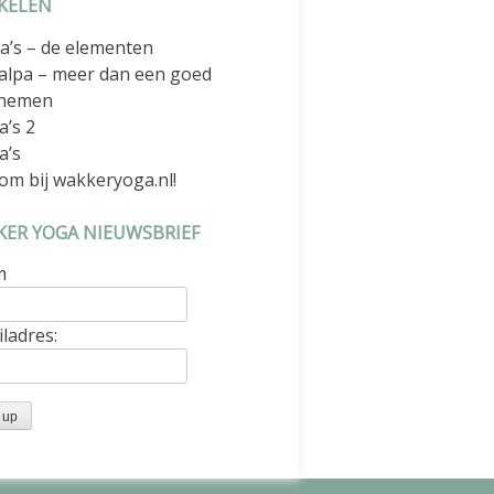
KELEN
a’s – de elementen
alpa – meer dan een goed
nemen
a’s 2
a’s
om bij wakkeryoga.nl!
ER YOGA NIEUWSBRIEF
m
ladres: