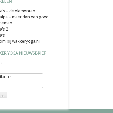
KELEN
a’s – de elementen
alpa – meer dan een goed
nemen
a’s 2
a’s
om bij wakkeryoga.nl!
ER YOGA NIEUWSBRIEF
m
ladres: