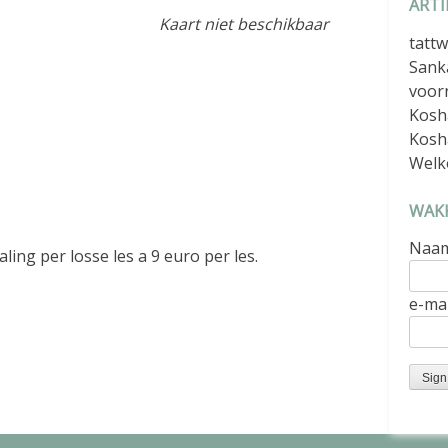
ARTI
Kaart niet beschikbaar
tattw
Sank
voor
Kosh
Kosh
Welk
WAKK
Naa
ling per losse les a 9 euro per les.
e-mai