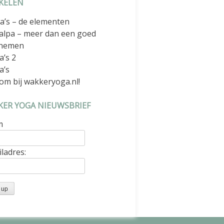
KELEN
a’s – de elementen
alpa – meer dan een goed
nemen
a’s 2
a’s
om bij wakkeryoga.nl!
ER YOGA NIEUWSBRIEF
m
ladres: