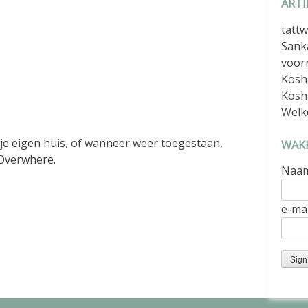
ARTI
tattw
Sank
voor
Kosh
Kosh
Welk
je eigen huis, of wanneer weer toegestaan,
WAKK
Overwhere.
Naa
e-mai