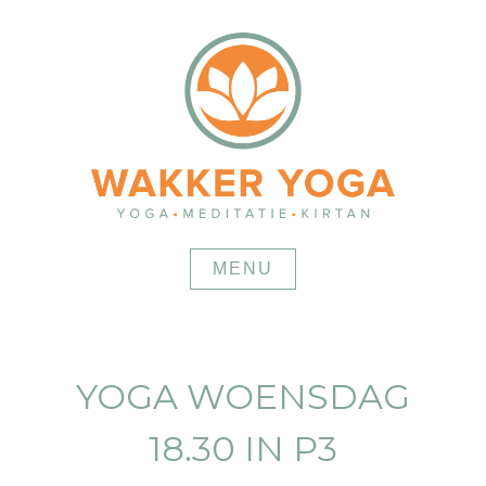
Skip
to
content
MENU
YOGA WOENSDAG
18.30 IN P3