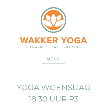
Skip
to
content
MENU
YOGA WOENSDAG
18.30 UUR P3